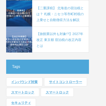
【二重課税】 北海道の宿泊税と
は？ 札幌・ニセコ等市町村税の
上乗せと自動徴収方法を解説
【旅館業以外も対象!?】2027年
改正 東京都 宿泊税の改正内容
とは
Tags
インバウンド対策
サイトコントローラー
スマートロック
スマートロック
セキュリティ