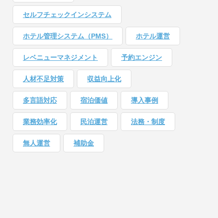
セルフチェックインシステム
ホテル管理システム（PMS）
ホテル運営
レベニューマネジメント
予約エンジン
人材不足対策
収益向上化
多言語対応
宿泊価値
導入事例
業務効率化
民泊運営
法務・制度
無人運営
補助金