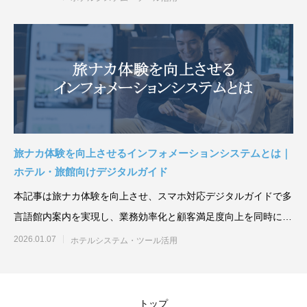
旅ナカ体験を向上させるインフォメーションシステムとは｜
ホテル・旅館向けデジタルガイド
本記事は旅ナカ体験を向上させ、スマホ対応デジタルガイドで多
言語館内案内を実現し、業務効率化と顧客満足度向上を同時に実
現す
2026.01.07
ホテルシステム・ツール活用
トップ