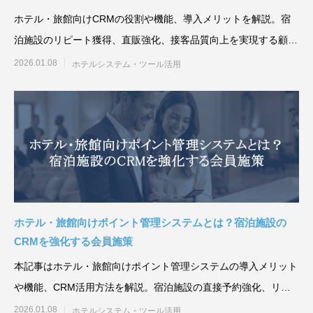
ホテル・旅館向けCRMの役割や機能、導入メリットを解説。宿
泊施設のリピート獲得、直販強化、接客品質向上を実現する顧客
管理
2026.01.08
ホテルシステム・ツール活用
ホテル・旅館向けポイント管理システムとは？宿泊施設の
CRMを強化する会員施策
本記事はホテル・旅館向けポイント管理システムの導入メリット
や機能、CRM活用方法を解説。宿泊施設の直接予約強化、リピ
ート
2026.01.08
ホテルシステム・ツール活用