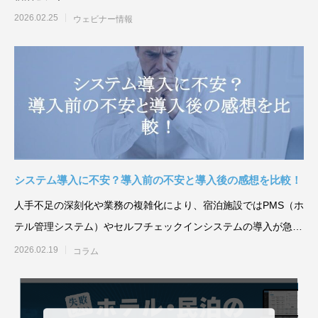
2026.02.25
ウェビナー情報
システム導入に不安？導入前の不安と導入後の感想を比較！
人手不足の深刻化や業務の複雑化により、宿泊施設ではPMS（ホ
テル管理システム）やセルフチェックインシステムの導入が急速
に
2026.02.19
コラム