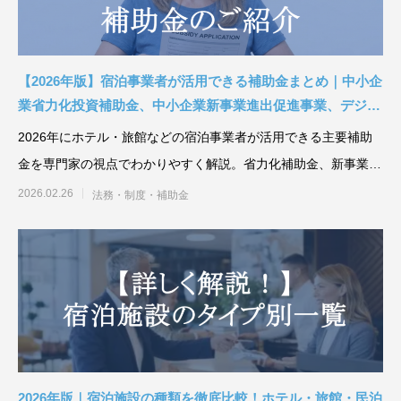
【2026年版】宿泊事業者が活用できる補助金まとめ｜中小企
業省力化投資補助金、中小企業新事業進出促進事業、デジタ
ル化・AI導入補助金を徹底解説
2026年にホテル・旅館などの宿泊事業者が活用できる主要補助
金を専門家の視点でわかりやすく解説。省力化補助金、新事業進
出促進事業、デジタル
2026.02.26
法務・制度・補助金
2026年版｜宿泊施設の種類を徹底比較！ホテル・旅館・民泊