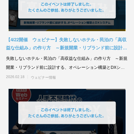
【4/22開催 ウェビナー】失敗しないホテル・民泊の「高収
益な仕組み」の作り方 ～新規開業・リブランド前に設計す
る、オペレーション構築とDXシステム～
失敗しないホテル・民泊の「高収益な仕組み」の作り方 ～新規
開業・リブランド前に設計する、オペレーション構築とDXシス
テム～
2026.02.18
ウェビナー情報