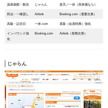
温泉旅館・観光
じゃらん
楽天／一休（高単価なら）
民泊・一棟貸し
Airbnb
Booking.com（需要次第）
高級・記念日
一休.com
直販（会員特典）強化
インバウンド強
Booking.com
Airbnb（形態次第）
化
じゃらん