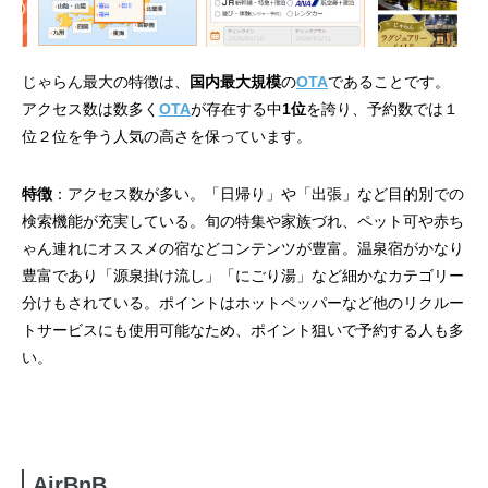
じゃらん最大の特徴は、
国内最大規模
の
OTA
であることです。
アクセス数は数多く
OTA
が存在する中
1位
を誇り、予約数では１
位２位を争う人気の高さを保っています。
特徴
：アクセス数が多い。「日帰り」や「出張」など目的別での
検索機能が充実している。旬の特集や家族づれ、ペット可や赤ち
ゃん連れにオススメの宿などコンテンツが豊富。温泉宿がかなり
豊富であり「源泉掛け流し」「にごり湯」など細かなカテゴリー
分けもされている。ポイントはホットペッパーなど他のリクルー
トサービスにも使用可能なため、ポイント狙いで予約する人も多
い。
AirBnB