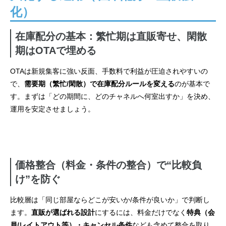
化）
在庫配分の基本：繁忙期は直販寄せ、閑散
期はOTAで埋める
OTAは新規集客に強い反面、手数料で利益が圧迫されやすいの
で、
需要期（繁忙/閑散）で在庫配分ルールを変える
のが基本で
す。まずは「どの期間に、どのチャネルへ何室出すか」を決め、
運用を安定させましょう。
価格整合（料金・条件の整合）で“比較負
け”を防ぐ
比較層は「同じ部屋ならどこが安いか/条件が良いか」で判断し
ます。
直販が選ばれる設計
にするには、料金だけでなく
特典（会
員/レイトアウト等）・キャンセル条件
なども含めて整合を取り