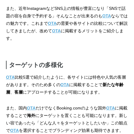
また、近年InstagramなどSNS上の情報が豊富になり「SNSで話
題の宿を自身で予約する」そんなことが出来るのも
OTA
ならでは
の魅力です。これまで
O
T
A
の需要や各サイトの比較について解説
してきましたが、改めて
OTA
に掲載するメリットをご紹介しま
す。
ターゲットの多様化
OTA
比較5選で紹介したように、各サイトには特色や人気の客層
があります。そのため多くの
OTA
に掲載することで
新たな年齢
層
、
客層
にアプローチすることが可能になります。
また、国内
OTA
だけでなくBooking.comのような国外
OTA
に掲載
することで
海外
にターゲットを置くことも可能になります。新し
い宿であったら「どんな人々をターゲットとしたいか」この観点
で
OTA
を選択することでブランディング効果も期待できます。