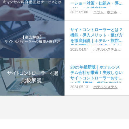
ーショー対策・仕組み・導入
メリットを徹底解説
2025.09.06
コラム
ホテルシステム・ツール活用
サイトコントローラーとは？
機能・導入メリット・選び方
を徹底解説｜ホテル・旅館の
予約管理とPMS連携のポイン
2025.04.07
ホテルシステム・ツール活用
ト
2025年最新版｜ホテルシス
テム会社が厳選！失敗しない
サイトコントローラーおすす
め4選【機能・費用を徹底比
2024.05.13
ホテルシステム・ツール活用
較】
お問い合わせ