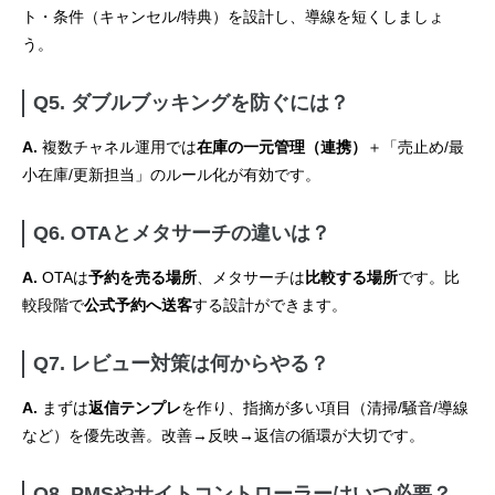
ト・条件（キャンセル/特典）を設計し、導線を短くしましょ
う。
Q5. ダブルブッキングを防ぐには？
A.
複数チャネル運用では
在庫の一元管理（連携）
＋「売止め/最
小在庫/更新担当」のルール化が有効です。
Q6. OTAとメタサーチの違いは？
A.
OTAは
予約を売る場所
、メタサーチは
比較する場所
です。比
較段階で
公式予約へ送客
する設計ができます。
Q7. レビュー対策は何からやる？
A.
まずは
返信テンプレ
を作り、指摘が多い項目（清掃/騒音/導線
など）を優先改善。改善→反映→返信の循環が大切です。
Q8. PMSやサイトコントローラーはいつ必要？