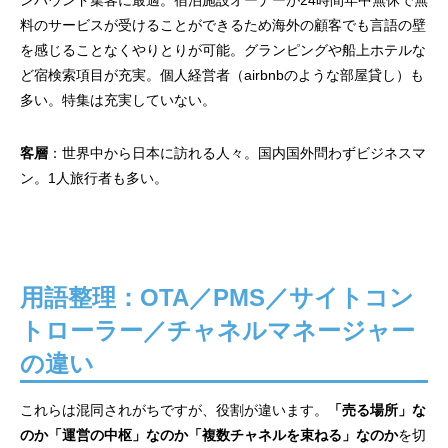
ンバウンド集客に最適。宿泊施設オーナーが24時間年中無休で無
料のサービスが受けることができるため海外の顧客でも言語の壁
を感じることなくやりとりが可能。グランピングや船上ホテルな
ど宿検索項目が充実。個人経営者（airbnbのような部屋貸し）も
多い。特集は充実していない。
客層
：世界中から日本に訪れる人々。国内国外問わずビジネスマ
ン。1人旅行者も多い。
用語整理：OTA／PMS／サイトコン
トローラー／チャネルマネージャー
の違い
これらは混同されがちですが、役割が違います。
「売る場所」な
のか「運営の中枢」なのか「複数チャネルを束ねる」なのか
を切