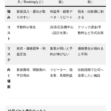
天／Bookingなど）
販）
較）
強
新規流入・露出が取
利益率・顧客デ
指名・比較層に刺
み
りやすい
ータ・リピート
さる
コ
手数料が発生
決済/広告費中心
クリック課金/手
ス
（設計次第）
数料など方式次第
ト
リ
依存・価格競争・利
集客が弱いと予
価格整合が崩れる
ス
益圧迫
約が伸びない
と不利
ク
向
新規獲得、閑散期の
リピーター、指
比較段階で公式へ
く
平日埋め
名客、長期利益
送客したい施設
場
面
結局どれを優先すべき？