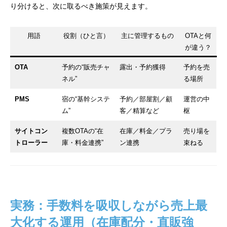
り分けると、次に取るべき施策が見えます。
用語
役割（ひと言）
主に管理するもの
OTAと何
が違う？
OTA
予約の“販売チャ
露出・予約獲得
予約を売
ネル”
る場所
PMS
宿の“基幹システ
予約／部屋割／顧
運営の中
ム”
客／精算など
枢
サイトコン
複数OTAの“在
在庫／料金／プラ
売り場を
トローラー
庫・料金連携”
ン連携
束ねる
実務：手数料を吸収しながら売上最
大化する運用（在庫配分・直販強