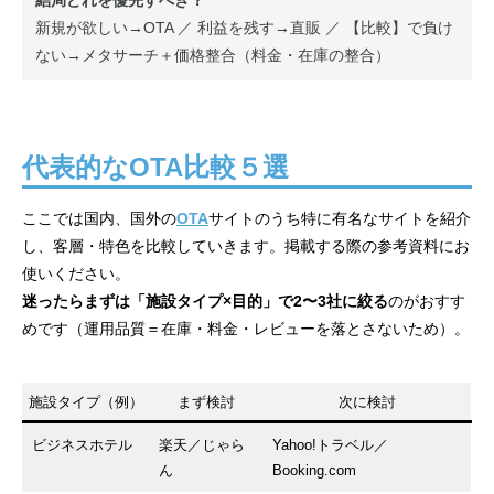
新規が欲しい→OTA ／ 利益を残す→直販 ／ 【比較】で負け
ない→メタサーチ＋価格整合（料金・在庫の整合）
代表的なOTA比較５選
ここでは国内、国外の
OTA
サイトのうち特に有名なサイトを紹介
し、客層・特色を比較していきます。掲載する際の参考資料にお
使いください。
迷ったらまずは「施設タイプ×目的」で2〜3社に絞る
のがおすす
めです（運用品質＝在庫・料金・レビューを落とさないため）。
施設タイプ（例）
まず検討
次に検討
ビジネスホテル
楽天／じゃら
Yahoo!トラベル／
ん
Booking.com