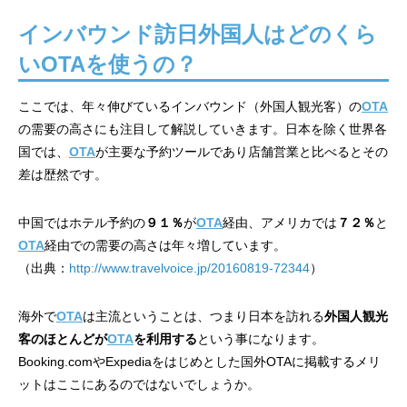
インバウンド訪日外国人はどのくら
いOTAを使うの？
ここでは、年々伸びているインバウンド（外国人観光客）の
OTA
の需要の高さにも注目して解説していきます。日本を除く世界各
国では、
OTA
が主要な予約ツールであり店舗営業と比べるとその
差は歴然です。
中国ではホテル予約の
９１％
が
OTA
経由、アメリカでは
７２％
と
OTA
経由での需要の高さは年々増しています。
（出典：
http://www.travelvoice.jp/20160819-72344
）
海外で
OTA
は主流ということは、つまり日本を訪れる
外国人観光
客のほとんどが
OTA
を利用する
という事になります。
Booking.comやExpediaをはじめとした国外OTAに掲載するメリ
ットはここにあるのではないでしょうか。