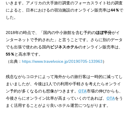
いきます。アメリカの大手旅行調査のフォーカスライト社の調査
によると、日本におけるの宿泊施設のオンライン販売率は
44％
で
した。
2018年の時点で、「国内の中小旅館を含む予約の
ほぼ半分
がイ
ンターネットで予約された」と言うことです。さらに別のデータ
でも出張で使われる国内
ビジネスホテル
のオンライン販売率は、
55％
と高水準です。
（出典：
https://www.travelvoice.jp/20190705-133963
）
残念ながらコロナによって海外からの旅行客は一時的に減ってし
まいましたが、今後は1人での利用や手軽さを考えたらオンライ
ン予約が多くなるのも想像がつきます。
OTA
市場の伸びからも、
今後さらにオンライン比率が高まっていくのであれば、
OTA
をう
まく活用することがより良いホテル運営につながります。