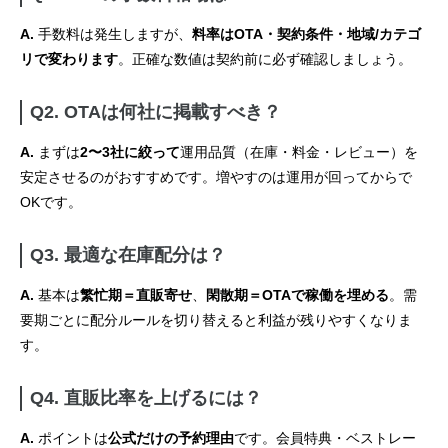
A.
手数料は発生しますが、
料率はOTA・契約条件・地域/カテゴ
リで変わります
。正確な数値は契約前に必ず確認しましょう。
Q2. OTAは何社に掲載すべき？
A.
まずは
2〜3社に絞って
運用品質（在庫・料金・レビュー）を
安定させるのがおすすめです。増やすのは運用が回ってからで
OKです。
Q3. 最適な在庫配分は？
A.
基本は
繁忙期＝直販寄せ
、
閑散期＝OTAで稼働を埋める
。需
要期ごとに配分ルールを切り替えると利益が残りやすくなりま
す。
Q4. 直販比率を上げるには？
A.
ポイントは
公式だけの予約理由
です。会員特典・ベストレー