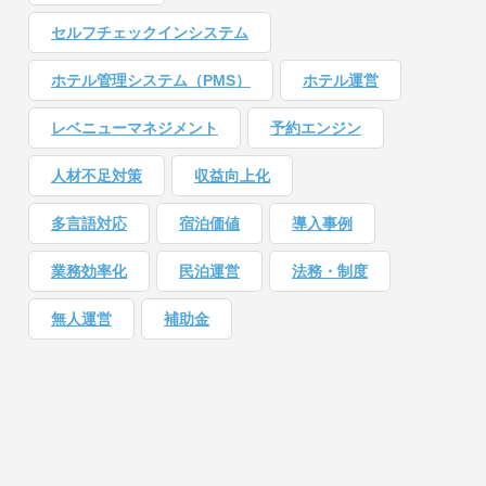
セルフチェックインシステム
ホテル管理システム（PMS）
ホテル運営
レベニューマネジメント
予約エンジン
人材不足対策
収益向上化
多言語対応
宿泊価値
導入事例
業務効率化
民泊運営
法務・制度
無人運営
補助金