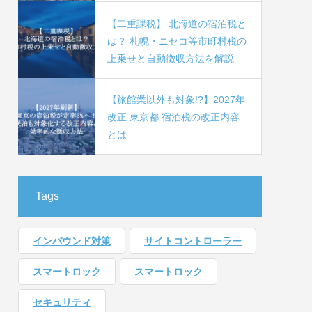
【二重課税】 北海道の宿泊税と
は？ 札幌・ニセコ等市町村税の
上乗せと自動徴収方法を解説
【旅館業以外も対象!?】2027年
改正 東京都 宿泊税の改正内容
とは
Tags
インバウンド対策
サイトコントローラー
スマートロック
スマートロック
セキュリティ