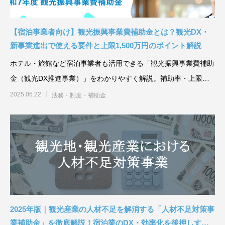
【宿泊事業者向け】観光振興事業費補助金とは？観光DX・
新事業進出で使える要件と上限1,500万円のポイント解説
ホテル・旅館など宿泊事業者も活用できる「観光振興事業費補助
金（観光DX推進事業）」をわかりやすく解説。補助率・上限
額、対象要件、申請書類、
2025.05.22
法務・制度・補助金
2025年版｜観光産業の人材不足を解消する「人材不足対策事
業補助金」を徹底解説！宿泊業のDX・効率化を後押しする