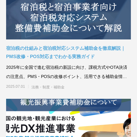
宿泊税の仕組みと宿泊税対応システム補助金を徹底解説｜
PMS改修・POS対応までわかる実務ガイド
2025年に全国で進む宿泊税の新設に向け、課税方式やOTA決済
の注意点、PMS・POSの改修ポイント、活用できる補助金情報
をわかりやすく解
2025.07.01
法務・制度・補助金