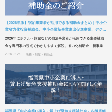
【2026年版】宿泊事業者が活用できる補助金まとめ｜中小企
業省力化投資補助金、中小企業新事業進出促進事業、デジタ
ル化・AI導入補助金を徹底解説
2026年にホテル・旅館などの宿泊事業者が活用できる主要補助
金を専門家の視点でわかりやすく解説。省力化補助金、新事業進
出促進事業、デジタル
2026.02.26
法務・制度・補助金
福岡県「中小企業IT導入・賃上げ緊急支援補助金」を徹底解