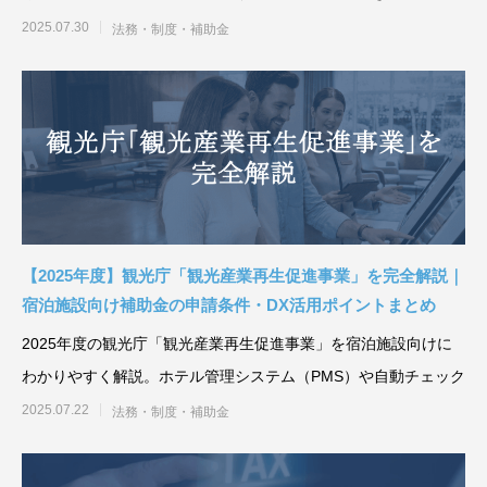
え、DX化や自動チェッ
2025.07.30
法務・制度・補助金
【2025年度】観光庁「観光産業再生促進事業」を完全解説｜
宿泊施設向け補助金の申請条件・DX活用ポイントまとめ
2025年度の観光庁「観光産業再生促進事業」を宿泊施設向けに
わかりやすく解説。ホテル管理システム（PMS）や自動チェック
2025.07.22
法務・制度・補助金