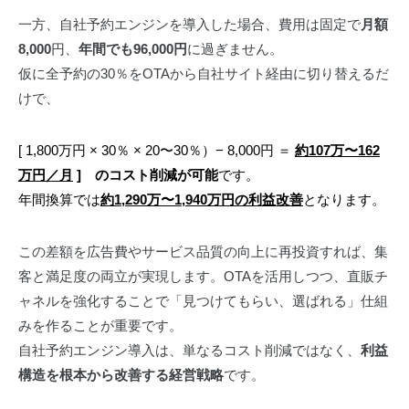
一方、自社予約エンジンを導入した場合、費用は固定で
月額
8,000
円、
年間でも96,000円
に過ぎません。
仮に全予約の30％をOTAから自社サイト経由に切り替えるだ
けで、
[ 1,800万円 × 30％ × 20〜30％）− 8,000円 ＝
約107万〜162
万円／月
] のコスト削減が可能
です。
年間換算では
約1,290万〜1,940万円の利益改善
となります。
この差額を広告費やサービス品質の向上に再投資すれば、集
客と満足度の両立が実現します。OTAを活用しつつ、直販チ
ャネルを強化することで「見つけてもらい、選ばれる」仕組
みを作ることが重要です。
自社予約エンジン導入は、単なるコスト削減ではなく、
利益
構造を根本から改善する経営戦略
です。