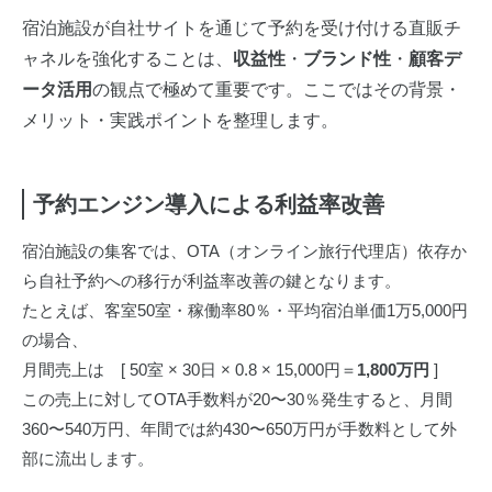
宿泊施設が自社サイトを通じて予約を受け付ける直販チ
ャネルを強化することは、
収益性
・
ブランド性
・
顧客デ
ータ活用
の観点で極めて重要です。ここではその背景・
メリット・実践ポイントを整理します。
予約エンジン導入による利益率改善
宿泊施設の集客では、OTA（オンライン旅行代理店）依存か
ら自社予約への移行が利益率改善の鍵となります。
たとえば、客室50室・稼働率80％・平均宿泊単価1万5,000円
の場合、
月間売上は [ 50室 × 30日 × 0.8 × 15,000円＝
1,800万円
]
この売上に対してOTA手数料が20〜30％発生すると、月間
360〜540万円、年間では約430〜650万円が手数料として外
部に流出します。