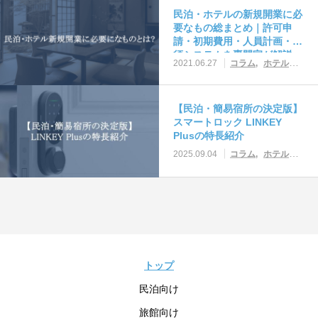
民泊・ホテルの新規開業に必
要なもの総まとめ｜許可申
請・初期費用・人員計画・必
須システムを専門家が解説
2021.06.27
コラム
ホテルシステム・ツール活用
【民泊・簡易宿所の決定版】
スマートロック LINKEY
Plusの特長紹介
2025.09.04
コラム
ホテルシステム・ツール活用
トップ
民泊向け
旅館向け