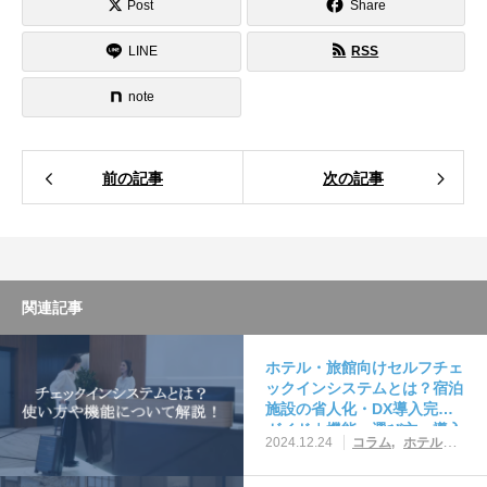
Post
Share
LINE
RSS
note
前の記事
次の記事
関連記事
ホテル・旅館向けセルフチェ
ックインシステムとは？宿泊
施設の省人化・DX導入完全
ガイド｜機能・選び方・導入
2024.12.24
コラム
ホテルシステム・ツール活用
ポイントをわかりやすく紹介