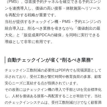
（PMS）、③直接予約チャネルを確立できる予約エンジ
ンを連携導入し、価値の高い接客・体験施策へリソース
を再配分する戦略が重要です。
当社が提供するチェックイン機・PMS・予約エンジンの
統合導入は、削るべき業務を省きながら「価値創出の最
大化」と「販促成果PDCAの確保」を同時に実行できる
導線として非常に有用です。
自動チェックインが省く“削るべき業務”
チェックイン工数削減の必要性はPDF内でも現場課題として
示されており、受付工数が繁忙時間や教育負荷の多寡、顧客
安心ニーズに直結する点が指摘されています。
その改善にはチェックイン機の導入で手順とUIを完全標準化
し、人材を価値ある接客へ再配置することが有効です。当社
のチェックインシステムは、受付工数削減だけでなく顧客満