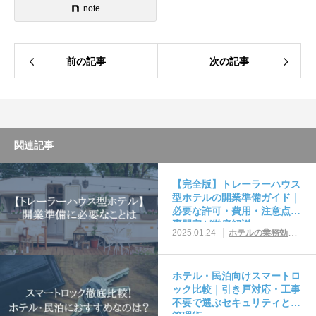
note
前の記事
次の記事
関連記事
【完全版】トレーラーハウス
型ホテルの開業準備ガイド｜
必要な許可・費用・注意点を
専門家が徹底解説
2025.01.24
ホテルの業務効率化・無人化まとめ
ホテル・民泊向けスマートロ
ック比較｜引き戸対応・工事
不要で選ぶセキュリティと鍵