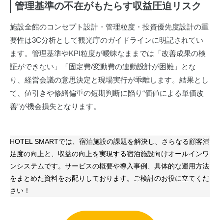
管理基準の不在がもたらす収益圧迫リスク
施設全館のコンセプト設計・管理粒度・投資優先度設計の重
要性は3C分析として観光庁のガイドラインに明記されてい
ます。管理基準やKPI粒度が曖昧なままでは「改善成果の検
証ができない」「固定費/変動費の連動設計が困難」とな
り、経営会議の意思決定と現場実行が乖離します。結果とし
て、値引きや修繕偏重の短期判断に陥り“価値による単価改
善”が機会損失となります。
HOTEL SMARTでは、宿泊施設の課題を解決し、さらなる顧客満
足度の向上と、収益の向上を実現する宿泊施設向けオールインワ
ンシステムです。サービスの概要や導入事例、具体的な運用方法
をまとめた資料をお配りしております。ご検討のお役に立てくだ
さい！