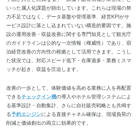
いった属人化課題が頻出しています。これらは現場の努
力不足ではなく、データ基盤や管理基準、経営KPIがサ
ービス設計に落とし込まれていない構造的要因です。施
設の運用改善・収益改善に関する専門知見として観光庁
のガイドラインは公的な一次情報（権威性）であり、宿
泊経営改善の方向性の根拠として活用できます。こうし
た状況では、対応スピード低下・在庫過多・業務ミスマ
ッチが起き、収益を圧迫します。
改善の一歩として、体験価値を高める業務に人を再配置
できる
チェックイン機
の導入やホテル管理システムによ
る基準設計・自動集計、さらに自社販売戦略とも共鳴す
る
予約エンジン
による直接チャネル確保は、現場負荷の
削減と価値創出の両立に効果的です。