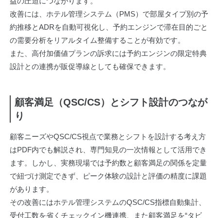
益の圧迫につながります。
改善には、ホテル管理システム（PMS）で部屋タイプ別の予
約推移とADRを自動可視化し、予約エンジンで滞在目的ごと
の需要分析をリアルタイム整備することが有効です。
また、高付加価値プランの訴求には予約エンジンの限定特典
設計との連携が販促導線としても確保できます。
顧客満足（QSC/CS）とシフト設計のつなが
り
顧客ニーズやQSC/CS視点で業務とシフトを設計する考え方
はPDF内でも解説され、専門知見の一次情報として活用でき
ます。しかし、実務現場では予約数と顧客満足の関係を定量
で紐づけ測定できず、ピーク体験の設計と評価の精度に課題
があります。
その改善にはホテル管理システムのQSC/CS指標自動集計、
受付工数を省くチェックイン機連携、また顧客満足を“タビ