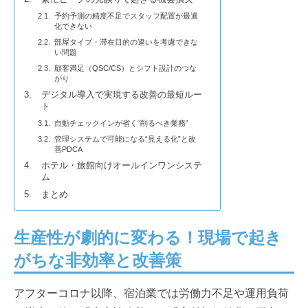
予約予測の精度不足でスタッフ配置が最適
化できない
部屋タイプ・滞在目的の違いを考慮できな
い問題
顧客満足（QSC/CS）とシフト設計のつな
がり
デジタル導入で実現する改善の最短ルー
ト
自動チェックインが省く“削るべき業務”
管理システムで可能になる“見える化”と改
善PDCA
ホテル・旅館向けオールインワンシステ
ム
まとめ
生産性が劇的に変わる！現場で起き
がちな非効率と改善策
アフターコロナ以降、宿泊業では労働力不足や運用負荷