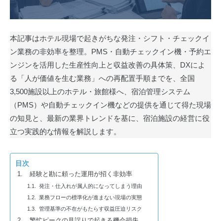
本記事はホテル現場で起きがちな発注・シフト・チェックイ
ン業務の非効率を整理。PMS・自動チェックイン機・予約エ
ンジンを活用した生産性向上と収益改善の具体策、DXによ
る「人が価値を生む業務」への再配置手順までを、全国
3,500施設以上のホテル・旅館様へ、宿泊管理システム
（PMS）や自動チェックイン機などの提供を通じて得た現場
の知見と、最新の業界トレンドを基に、宿泊施設の経営に役
立つ実践的な情報を解説します。
目次
経験と勘に頼った運用が招く非効率
発注・仕入れが属人的になってしまう理由
業務フローの標準化が進まない現場の実態
管理基準の不在がもたらす収益圧迫リスク
繁忙ピークの見誤りで起きる機会損失