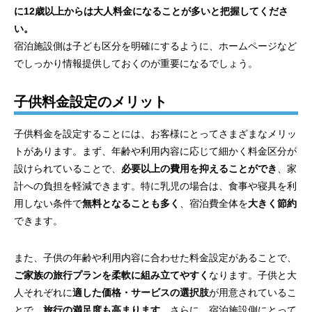
に12歳以上からは大人料金になることが多いと把握してくださ
い。
宿泊施設側は子ども区分を明確にするように、ホームページなど
でしっかり情報提供しておくのが重要になるでしょう。
子供料金設定のメリット
子供料金を設定することには、お客様にとってさまざまなメリッ
トがあります。まず、年齢や利用内容に応じて細かく料金区分が
設けられていることで、
必要以上の費用を抑えることができ
、家
計への負担を軽減できます。特に乳児の場合は、食事や寝具を利
用しない条件で
無料となることも多く
、宿泊費全体を
大きく節約
できます。
また、子供の年齢や利用内容に合わせた料金設定があることで、
ご家族の旅行プランを柔軟に組み立てやすく
なります。子供と大
人それぞれに
適した価格・サービスの選択肢
が用意されているこ
とで、
旅行の満足度も高まります
。さらに、宿泊施設側にとって