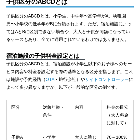
子供区分のABCDとは
子供区分のABCDとは、小学生、中学年〜高学年がA、幼稚園
児〜小学校の低学年がBに分類されます。ただ、宿泊施設によっ
てはAとBに区別できない場合や、大人と子供が同額になってい
るケースもあり、全てに適用されているわけではありません。
宿泊施設の子供料金設定とは
子供区分のABCDとは、宿泊施設が小学生以下のお子様へのサー
ビス内容や料金を設定する際の基準となる区分を指します。これ
は施設や予約経路（
OTA
・旅行会社）や
サイトコントローラー
に
よって多少異なりますが、以下が一般的な区分の例です。
区分
対象年齢・
内容
料金の目安
条件
（大人料金
に対して）
子供A
小学生
大人に準じ
70～100%