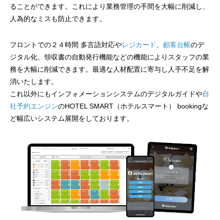
ることができます。これにより業務管理の手間を大幅に削減し、
人為的なミスも防止できます。
フロントでの２４時間 多言語対応や
レジカード
、
顧客台帳
のデ
ジタル化、領収書の自動発行機能などの機能によりスタッフの業
務を大幅に削減できます。最適な人材配置に寄与し人手不足を解
消いたします。
これ以外にもインフォメーションシステムのデジタルガイドや
自
社予約エンジン
のHOTEL SMART（ホテルスマート） bookingな
ど幅広いシステム展開をしております。