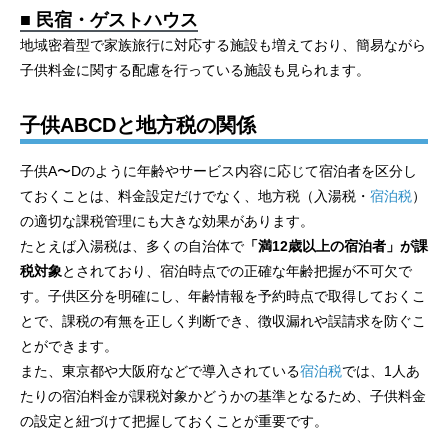
■ 民宿・ゲストハウス
地域密着型で家族旅行に対応する施設も増えており、簡易ながら
子供料金に関する配慮を行っている施設も見られます。
子供ABCDと地方税の関係
子供A〜Dのように年齢やサービス内容に応じて宿泊者を区分し
ておくことは、料金設定だけでなく、地方税（入湯税・
宿泊税
）
の適切な課税管理にも大きな効果があります。
たとえば入湯税は、多くの自治体で
「満12歳以上の宿泊者」が課
税対象
とされており、宿泊時点での正確な年齢把握が不可欠で
す。子供区分を明確にし、年齢情報を予約時点で取得しておくこ
とで、課税の有無を正しく判断でき、徴収漏れや誤請求を防ぐこ
とができます。
また、東京都や大阪府などで導入されている
宿泊税
では、1人あ
たりの宿泊料金が課税対象かどうかの基準となるため、子供料金
の設定と紐づけて把握しておくことが重要です。