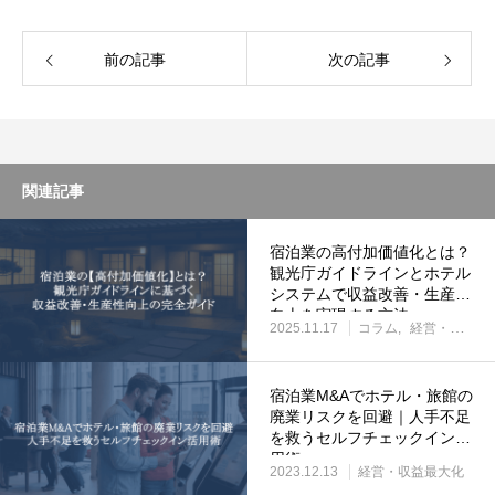
前の記事
次の記事
関連記事
宿泊業の高付加価値化とは？
観光庁ガイドラインとホテル
システムで収益改善・生産性
向上を実現する方法
2025.11.17
コラム
経営・収益最大化
宿泊業M&Aでホテル・旅館の
廃業リスクを回避｜人手不足
を救うセルフチェックイン活
用術
2023.12.13
経営・収益最大化