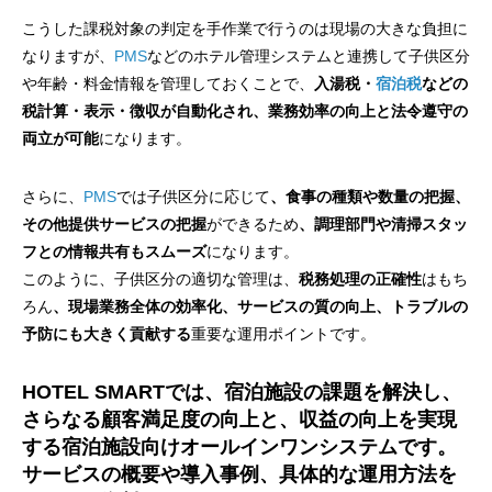
こうした課税対象の判定を手作業で行うのは現場の大きな負担に
なりますが、
PMS
などのホテル管理システムと連携して子供区分
や年齢・料金情報を管理しておくことで、
入湯税・
宿泊税
などの
税計算・表示・徴収が自動化され、業務効率の向上と法令遵守の
両立が可能
になります。
さらに、
PMS
では子供区分に応じて
、食事の種類や数量の把握、
その他提供サービスの把握
ができるため
、調理部門や清掃スタッ
フとの情報共有もスムーズ
になります。
このように、子供区分の適切な管理は、
税務処理の正確性
はもち
ろん
、現場業務全体の効率化、サービスの質の向上、トラブルの
予防にも大きく貢献する
重要な運用ポイントです。
HOTEL SMARTでは、宿泊施設の課題を解決し、
さらなる顧客満足度の向上と、収益の向上を実現
する宿泊施設向けオールインワンシステムです。
サービスの概要や導入事例、具体的な運用方法を